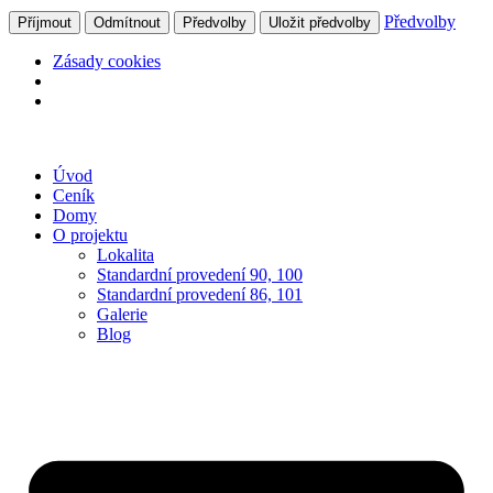
Předvolby
Příjmout
Odmítnout
Předvolby
Uložit předvolby
Zásady cookies
Skip
to
Úvod
content
Ceník
Domy
O projektu
Lokalita
Standardní provedení 90, 100
Standardní provedení 86, 101
Galerie
Blog