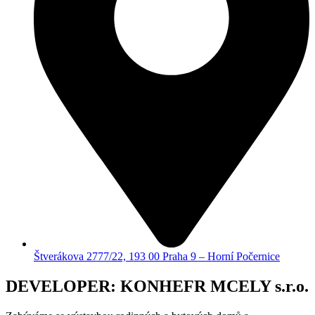
Štverákova 2777/22, 193 00 Praha 9 – Horní Počernice
DEVELOPER: KONHEFR MCELY s.r.o.