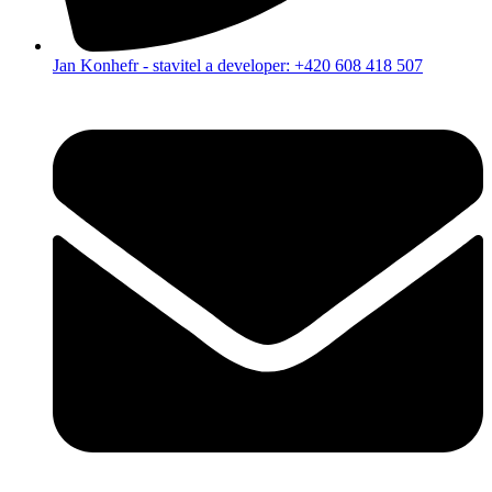
Jan Konhefr - stavitel a developer: +420 608 418 507